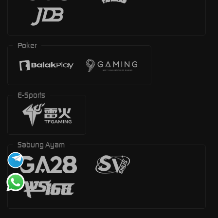
Poker
E-Sports
Sabung Ayam