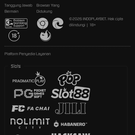
Tanggung Jawab
Browser Yang
Bermain
Didukung
©2026 INDOPLAYBET. Hak cipta
dilindungi | 18+
Platform Penyedia Layanan
Slots