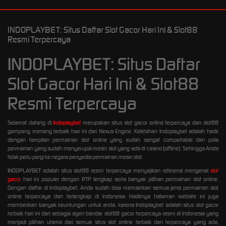
INDOPLAYBET: Situs Daftar Slot Gacor Hari Ini & Slot88
Resmi Terpercaya
INDOPLAYBET: Situs Daftar
Slot Gacor Hari Ini & Slot88
Resmi Terpercaya
Selamat datang di
Indoplaybet
merupakan situs slot gacor online terpercaya dan slot88
gampang menang terbaik hari ini dari Nexus Engine. Kelebihan Indoplaybet adalah hadir
dengan tampilan permainan slot online yang sudah sangat compertable dan pola
permainan yang sudah menyerupai mesin slot yang ada di casino (offline). Sehingga Anda
tidak perlu pergi ke negara penyedia permainan mesin slot.
INDOPLAYBET adalah situs slot88 resmi terpercaya menyajikan referensi mengenai
slot
gacor
hari ini populer dengan RTP lengkap serta banyak pilihan permainan slot online.
Dengan daftar di Indoplaybet, Anda sudah bisa memainkan semua jenis permainan slot
online terpercaya dan terlengkap di Indonesia. Hadirnya halaman website ini juga
memberikan banyak keuntungan untuk anda, karena Indoplaybet adalah situs slot gacor
terbaik hari ini dan sebagai agen bandar slot88 gacor terpercaya resmi di Indonesia yang
menjadi pilihan utama dari semua situs slot online terbaik dan terpercaya yang ada,