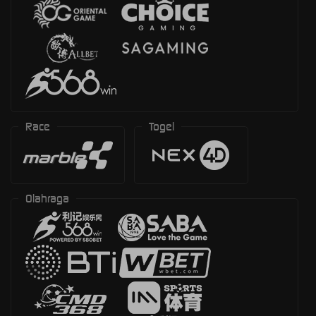
Race
Togel
Olahraga